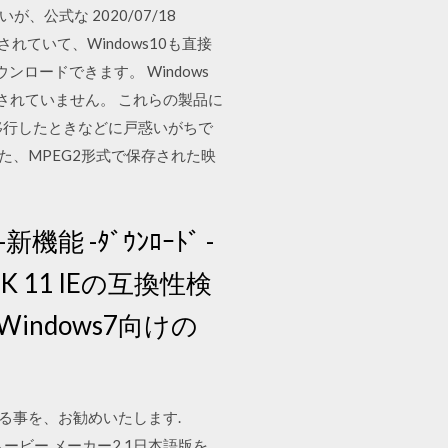
公式な 2020/07/18
載されていて、Windows10も直接
ロードできます。 Windows
提供されていません。 これらの製品に
ら移行したときなどに戸惑いがちで
また、MPEG2形式で保存された映
0 -新機能 -ﾀﾞｳﾝﾛｰﾄﾞ -
-IEAK 11 IEの互換性検
ft、Windows7向けの
る事を、お勧めいたします.
ムービー メーカー2.1日本語版を、