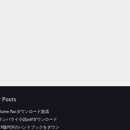
r Posts
a blume flacダウンロード急流
ランバライ小説pdfダウンロード
19版PDFのハンドブックをダウン