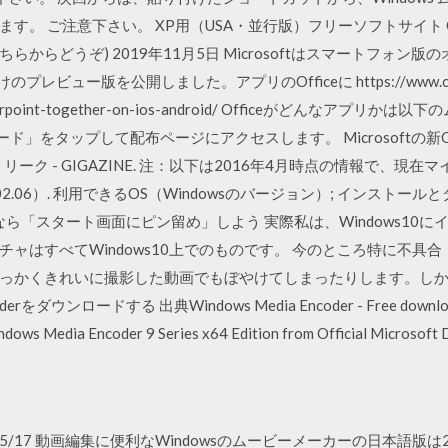
す。 ご注意下さい。 XP用（USA・並行版）フリーソフトサイト C
からどうぞ) 2019年11月5日 Microsoftはスマートフォン
ビュー版を公開しました。アプリのOfficeに https://www.cnet.com/
d-powerpoint-together-on-ios-android/ Officeがどん
ンロード」をタップして配布ページにアクセスします。 Microsoftの新O
ーク - GIGAZINE. 注：以下は2016年4月時点の情報で、現
.06）. 利用できるOS（Windowsのバージョン）; インストールとダ
なら「スタート画面にピン留め」しよう 実際私は、Windows10
はすべてWindows10上でのものです。 今のところ特に不具合 201
っかくきれいに撮影した動画でもぼやけてしまったりします。しかし
rをダウンロードする 出典Windows Media Encoder - Free download a
s Media Encoder 9 Series x64 Edition from Official Microsoft 
6 2020/05/17 動画編集に便利なWindowsのムービーメーカーの日本