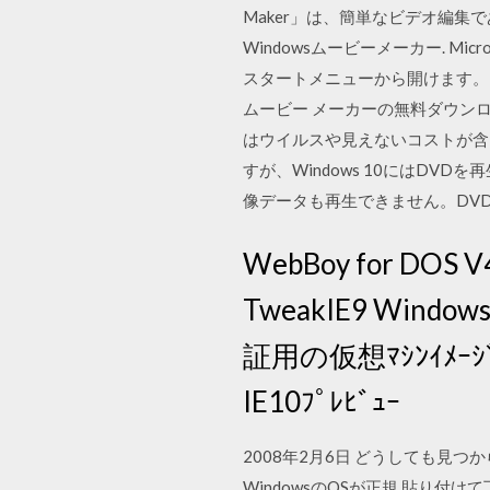
Maker」は、簡単なビデオ編集で
Windowsムービーメーカー. Mi
スタートメニューから開けます。イン
ムービー メーカーの無料ダウンロー
はウイルスや見えないコストが含ま
すが、Windows 10にはD
像データも再生できません。DV
WebBoy for DOS V4.
TweakIE9 Windows
証用の仮想ﾏｼﾝｲﾒｰｼﾞ I
IE10ﾌﾟﾚﾋﾞｭｰ
2008年2月6日 どうしても見
WindowsのOSが正規 貼り付