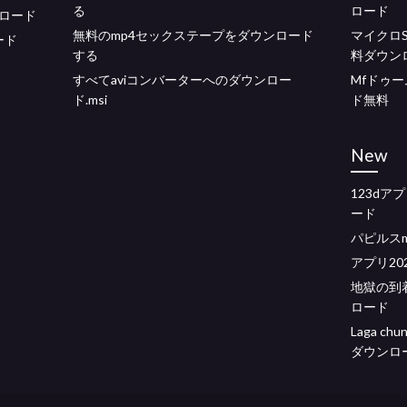
る
ロード
ロード
無料のmp4セックステープをダウンロード
マイクロ
ロード
する
料ダウン
すべてaviコンバーターへのダウンロー
Mfドゥ
ド.msi
ド無料
New
123dア
ード
パピルスm
アプリ20
地獄の到
ロード
Laga c
ダウンロ