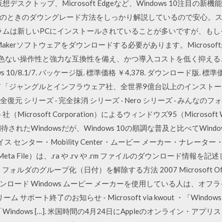
デスクトップ、Microsoft Edgeなど、Windows 10注目の新機能
のときのダウングレード方法をしっかり解説しているので安心。
ログラムは新しいPCにインストールされていることが多いですが、も
 Makerソフトウェアをダウンロードする必要があります。Microsoftが新
と比較しても遜色ない操作性と強力な互換性を備え、かつ導入コストを低く
/8.1/7. パッケージ版. 標準価格 ￥4,378. ダウンロード版. 標準価格 ￥4,
pan）にて「ジャングルとインフラウェア社、全世界9億台以上のインス
全復元 シリーズ · 完全抹消 シリーズ · Nero シリーズ · みんなの
rosoft Corporation）によるウィンドウズ95（Microsoft Wi
されたWindowsだが、Windows 10の順調な普及と比べてWin
 デバイス センター・Mobility Center・ムービー メーカー・ナレー
Plugin Meta File）は、.ra や .rv や .rm ファイルのダウンロー
ルダのグループ化（日付）を解除する方法 2007 Microsoft Office ス
】. ダウンロード Windows ムービー メーカーを使用している人は、
リーム サポート終了のお知らせ - Microsoft via kwout ・「Wi
、「Windows […]. 米国時間の4月24日にAppleのオンライン・アプリ