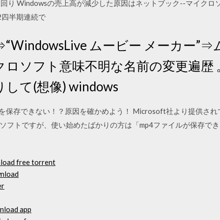
出回り Windowsの売上高が減少した原因はネットブック--マイク
日 2四半期連続で
WindowsLive ムービー メーカー
クロソフト意味不明な名前の変更遍歴 
(想像) windows
を保存できない！？原因を確かめよう！ Microsoft社より提供
ソフトですが、使い始めたばかりの方は「mp4ファイルが保存で
load free torrent
wnload
er
nload app